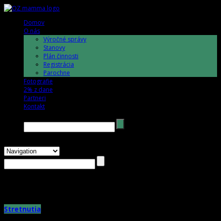
Domov
O nás
Výročné správy
Stanovy
Plán činnosti
Registrácia
Parochne
Fotografie
2% z dane
Partneri
Kontakt
Hľadať →
Monthly Archives:
október 2017
Stretnutia