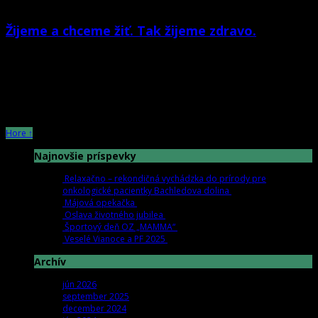
Žijeme a chceme žiť. Tak žijeme zdravo.
október 25th, 2017 |
by OZ
Kto prekoná závažné onkologické ochorenie, zmení pohľad na život a mení
i svoje priority. My, ženy s rakovinou prsníka sme súčasťou OZ
Hore ↑
Najnovšie príspevky
Relaxačno – rekondičná vychádzka do prírody pre
onkologické pacientky Bachledova dolina
jún 23rd | by
OZ
Májová opekačka
jún 15th | by
OZ
Oslava životného jubilea
jún 15th | by
OZ
Športový deň OZ „MAMMA“
september 25th | by
OZ
Veselé Vianoce a PF 2025
december 18th | by
OZ
Archív
jún 2026
september 2025
december 2024