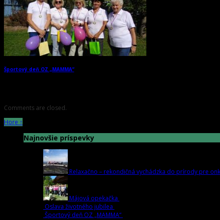
Športový deň OZ „MAMMA“
→
Comments are closed.
Hore ↑
Najnovšie príspevky
Relaxačno – rekondičná vychádzka do prírody pre onk
Májová opekačka
jún 15th | by
OZ
Oslava životného jubilea
jún 15th | by
OZ
Športový deň OZ „MAMMA“
september 25th | by
OZ