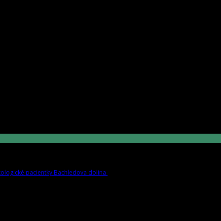
ologické pacientky Bachledova dolina
jún 23rd | by
OZ