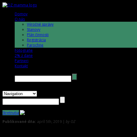
Domov
O nás
Výročné správy
Stanovy
Plán činnosti
Registrácia
Parochne
Fotografie
2% z dane
Partneri
Kontakt
Hľadať →
Stretnutia
Publikované dňa:
apríl 5th, 2019 |
by OZ
0