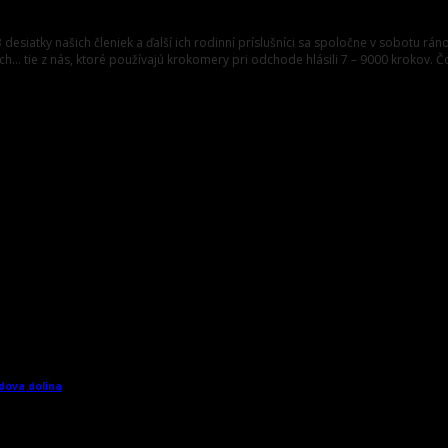
3 desiatky našich členiek a ďalší ich rodinní príslušníci sa spoločne v sobotu r
ch… tie z nás, ktoré používajú krokomery pri odchode hlásili 7 – 9000 krokov. Č
dova dolina
→