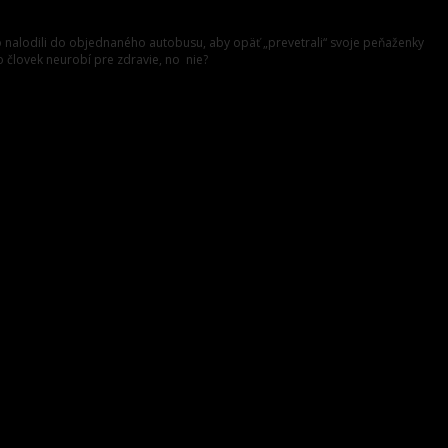
áno nalodili do objednaného autobusu, aby opäť „prevetrali“ svoje peňaženky
o človek neurobí pre zdravie, no nie?