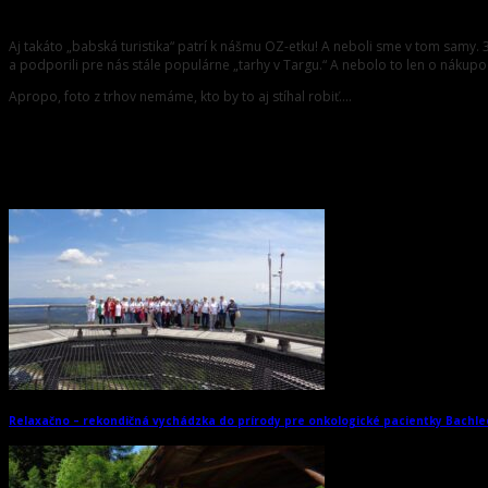
Spoločný zážitok z trhov – apríl 2019
Aj takáto „babská turistika“ patrí k nášmu OZ-etku! A neboli sme v tom samy. 
a podporili pre nás stále populárne „tarhy v Targu.“ A nebolo to len o nákupo
Apropo, foto z trhov nemáme, kto by to aj stíhal robiť….
Podobné články
Relaxačno – rekondičná vychádzka do prírody pre onkologické pacientky Bachle