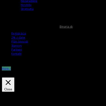
Nezaradené
Novinky
Stretnutia
OZmamma.sk © 2026 Tvorba web stránok
Binaria.sk
Registrácia
2% z dane
Plán činnosti
Stanovy
Partneri
Kontakt
Hore ↑
Tento web používa súbory cookies. Prehliadaním webu vyjadrujete súhlas s i
Close
Privacy Overview
This website uses cookies to improve your experience while you navigate throu